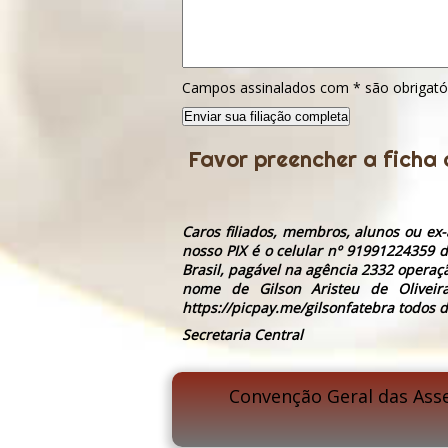
Campos assinalados com
*
são obrigató
Favor preencher a ficha
Caros filiados, membros, alunos ou ex-
nosso PIX é o celular nº 91991224359 d
Brasil, pagável na agência 2332 operaç
nome de Gilson Aristeu de Oliveir
https://picpay.me/gilsonfatebra todos d
Secretaria Central
Convenção Geral das Ass