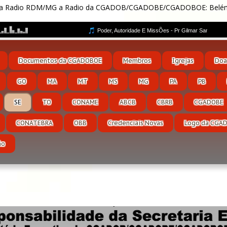
lay da Radio RDM/MG a Radio da CGADOB/CGADOBE/CGADOBOE: Bel
Documentos da CGADOBOE
Membros
Igrejas
Doa
GO
MA
MT
MS
MG
PA
PB
SE
TO
CONAME
ABCB
CBRB
CGADOBE
CONATEBRA
OBB
Credenciais Novas
Logo da CGA
ão