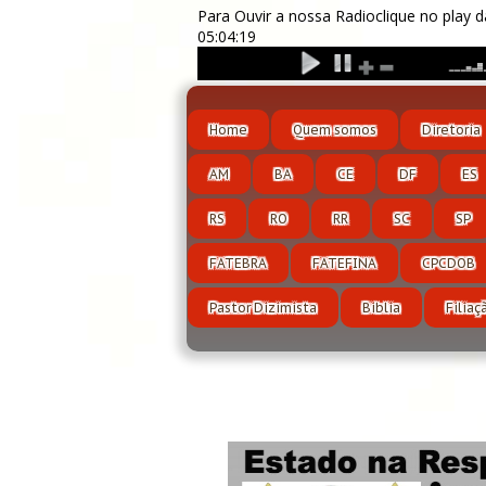
Para Ouvir a nossa Radioclique no p
05:04:21
Home
Quem somos
Diretoria
AM
BA
CE
DF
ES
RS
RO
RR
SC
SP
FATEBRA
FATEFINA
CPCDOB
Pastor Dizimista
Biblia
Filiaç