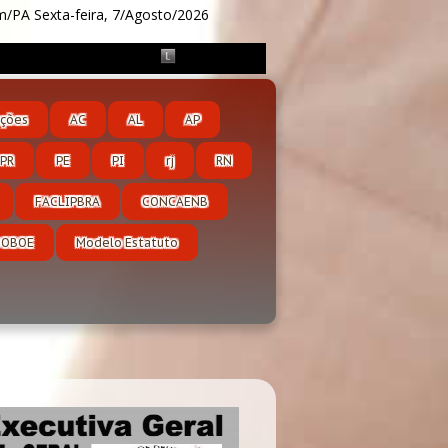
ém/PA
Sexta-feira, 7/Agosto/2026
ções
AC
AL
AP
PR
PE
PI
rj
RN
FACLIPBRA
CONCAENB
DOBOE
Modelo Estatuto