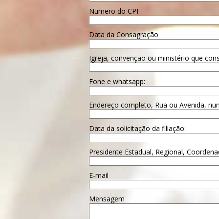
Numero do CPF
Data da Consagração
Igreja, convenção ou ministério que con
Fone e whatsapp:
Endereço completo, Rua ou Avenida, nu
Data da solicitação da filiação:
Presidente Estadual, Regional, Coordenad
E-mail
Mensagem