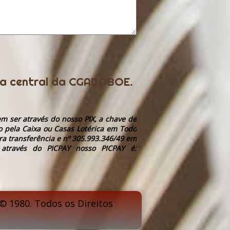
ria central da CGADOBOE.
m ser através do nosso PIX, a chave de
o pela Caixa ou Casas Lotérica em Todo
ra transferência e nº 305.993.346/49 em
 através do PICPAY nosso PICPAY é:
 1980. Todos os Direitos